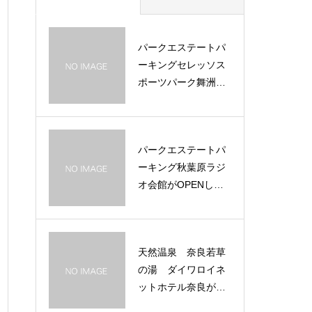
パークエステートパ
ーキングセレッソス
ポーツパーク舞洲
(東)・(西)駐車場がO
PENしました！！
パークエステートパ
ーキング秋葉原ラジ
オ会館がOPENしま
した！！
天然温泉 奈良若草
の湯 ダイワロイネ
ットホテル奈良がOP
ENしました！