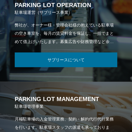
PARKING LOT OPERATION
駐車場運営（サブリース事業）
弊社が、オーナー様・管理会社様の抱えている駐車場
の空き車室を、毎月の賃貸料金を保証し、一括でまと
めて借上げいたします。募集広告や財務管理など余計
な手間や作業がなくなり安定した利益をお約束しま
す。
サブリースについて
PARKING LOT MANAGEMENT
駐車場管理事業
月極駐車場の入金管理業務、契約・解約代行代行業務
を行います。駐車場スタッフの派遣も承っておりま