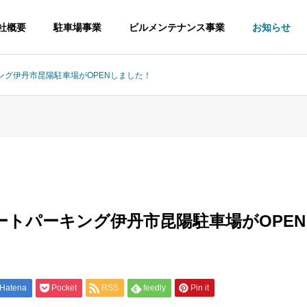
社概要
駐車場事業
ビルメンテナンス事業
お知らせ
ング伊丹市昆陽駐車場がOPENしました！
ートパーキング伊丹市昆陽駐車場がOPE
Hatena
Pocket
RSS
feedly
Pin it