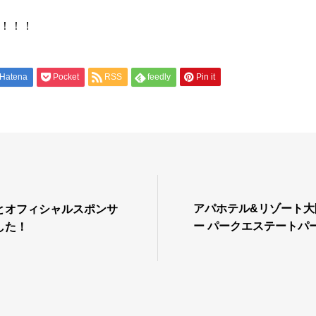
！！！
Hatena
Pocket
RSS
feedly
Pin it
アパホテル&リゾート大
とオフィシャルスポンサ
ー パークエステートパー
した！
しました！